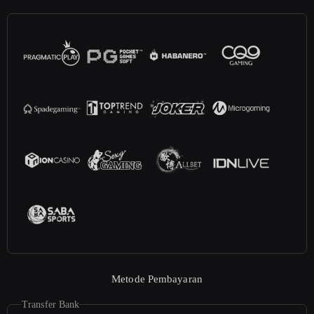
Metode Pembayaran
Transfer Bank