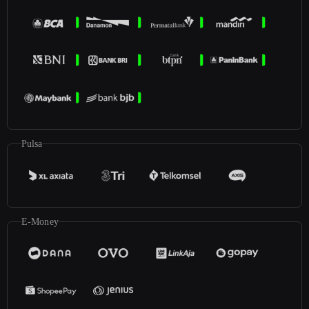
Pulsa
E-Money