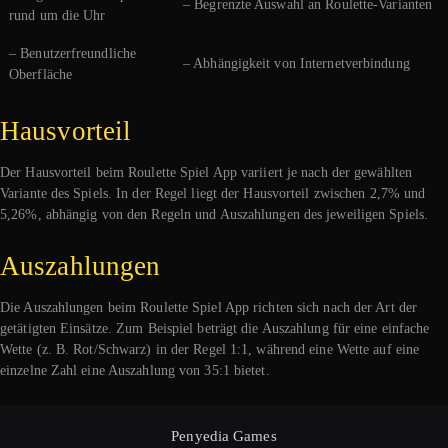
– Begrenzte Auswahl an Roulette-Varianten
rund um die Uhr
– Benutzerfreundliche
– Abhängigkeit von Internetverbindung
Oberfläche
Hausvorteil
Der Hausvorteil beim Roulette Spiel App variiert je nach der gewählten
Variante des Spiels. In der Regel liegt der Hausvorteil zwischen 2,7% und
5,26%, abhängig von den Regeln und Auszahlungen des jeweiligen Spiels.
Auszahlungen
Die Auszahlungen beim Roulette Spiel App richten sich nach der Art der
getätigten Einsätze. Zum Beispiel beträgt die Auszahlung für eine einfache
Wette (z. B. Rot/Schwarz) in der Regel 1:1, während eine Wette auf eine
einzelne Zahl eine Auszahlung von 35:1 bietet.
Penyedia Games