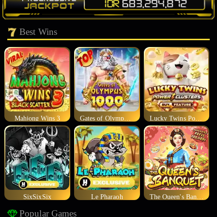
Best Wins
Mahjong Wins 3
Gates of Olympus 1000
Lucky Twins Power Clusters
SixSixSix
Le Pharaoh
The Queen's Banquet
Popular Games