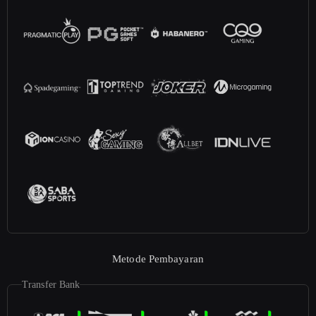
Metode Pembayaran
Transfer Bank