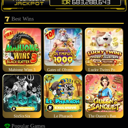
Best Wins
Mahjong Wins 3
Gates of Olympus 1000
Lucky Twins Power Clusters
SixSixSix
Le Pharaoh
The Queen's Banquet
Popular Games