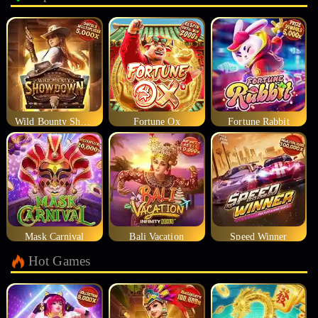
Wild Bounty Showdown
Fortune Ox
Fortune Rabbit
Mask Carnival
Bali Vacation
Speed Winner
Hot Games