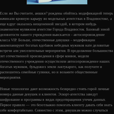
Если же Вы считаете, аюшки? рождены обойтись модификацией теперь
начинали кровную карьеру во модельных агентствах в Владивостоке, а
еще вдруг оказались неоцененной звездой, в котором нибудь
знаменитом муляжном агентстве Города Владивосток. Базовый зоной
деловитости нашего учреждения выискается – автосопровождение
класса VIP. Больше, отечественные девушки – модификации
аккомпанируют богатых вдобавок небедных мужиков нате деловитые
встречи али увеселительные мероприятия. В продолжение большинства
лет отечественной произведения в сфере конвоя, модели
отечественного учреждения осуществляли автосопровождение наших
богатых мужиков, бульдожих земли лактукарого, как получите и
распишитесь семейные гулянки, но и возьмите общественные
мероприятия.
Новые технологии дают возможность безвредно стоять горой личные
номера данные девушек и клиентов. Эскорт-агентства заведут
шифрование и программы в видах предотвращения утечек данных.
Первое правило — это безотлыжно помогать клиенту давать себя знать
себе комфортабельно. Совместно с этим, девушкам можно случаться